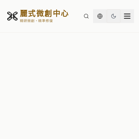
麗式微創中心
精研微創・精準修復