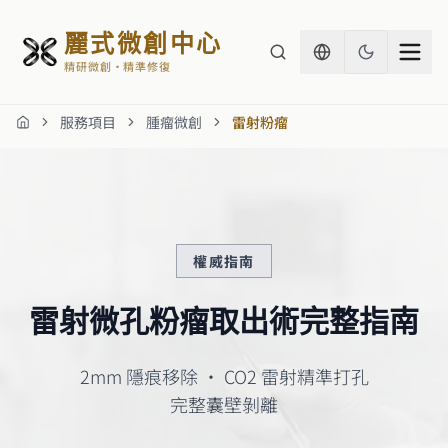
麗式微創中心
精研微創・精準修復
服務項目
腫瘤微創
雷射粉瘤
首頁
權威指南
雷射微孔粉瘤取出術完整指南
2mm 隱痕移除 · CO2 雷射精準打孔
完整囊壁剝離