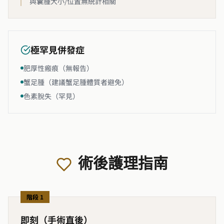
與囊腫大小/位置無統計相關
極罕見併發症
肥厚性瘢痕（無報告）
蟹足腫（建議蟹足腫體質者避免）
色素脫失（罕見）
術後護理指南
階段 1
即刻（手術直後）