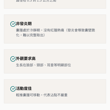
直徑在 0.5 到 1.5 公分之間
非發炎期
囊腫處於冷靜期，沒有紅腫熱痛（發炎會導致囊壁脆
化，難以完整取出）
外觀要求高
生長在臉部、頸部、耳垂等明顯部位
活動度佳
輕推囊腫可移動，代表沾黏不嚴重