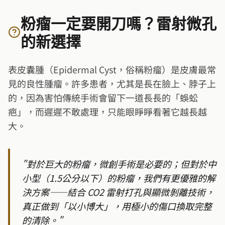
粉瘤一定要開刀嗎？雷射微孔
的新選擇
表皮囊腫（Epidermal Cyst，俗稱粉瘤）是皮膚最常
見的良性腫瘤。許多患者，尤其是長在臉上、脖子上
的，因為害怕傳統手術會留下一道長長的「蜈蚣
疤」，而遲遲不敢處理，只能眼睜睜看著它越長越
大。
"
對於巨大的粉瘤，微創手術是必要的；但對於中
小型（1.5公分以下）的粉瘤，我們有更優雅的解
決方案——結合 CO2 雷射打孔與顯微剝離技術，
真正做到「以小博大」，用極小的傷口換取完整
的清除。
"