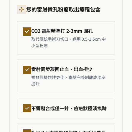
您的雷射微孔粉瘤取出療程包含
CO2 雷射精準打 2-3mm 圓孔
取代傳統手術刀切口、適用 0.5-1.5cm 中
小型粉瘤
雷射同步凝固止血・出血極少
視野與操作性更佳、囊壁完整剝離成功率
提升
不需縫合或僅一針・痘疤狀極淡痕跡