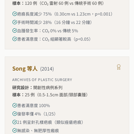
樣本：
120 例（CO₂ 雷射 60 例 vs 傳統手術 60 例）
疤痕長度減少 75%（0.30cm vs 1.23cm，p=0.001）
手術時間減少 28%（16 分鐘 vs 22 分鐘）
血腫發生率：CO₂ 0% vs 傳統 5%
患者滿意度：CO₂ 組顯著較高（p<0.05）
Song 等人
(
2014
)
ARCHIVES OF PLASTIC SURGERY
研究設計：
開創性病例系列
樣本：
25 例（0.5-1.5cm 面部/頸部囊腫）
患者滿意度 100%
復發率僅 4%（1/25）
21 例呈針孔樣疤痕（類似痤瘡疤痕）
無感染、無肥厚性瘢痕