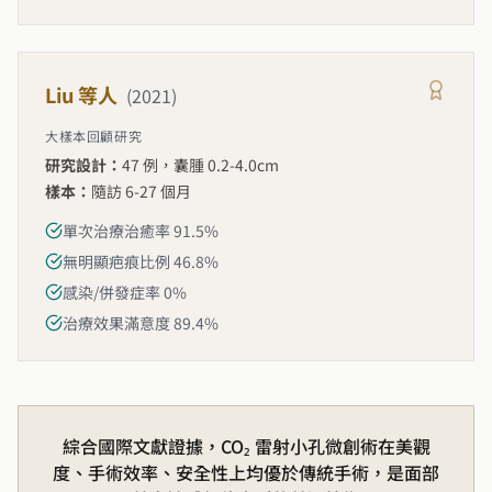
Liu 等人
(
2021
)
大樣本回顧研究
研究設計：
47 例，囊腫 0.2-4.0cm
樣本：
隨訪 6-27 個月
單次治療治癒率 91.5%
無明顯疤痕比例 46.8%
感染/併發症率 0%
治療效果滿意度 89.4%
綜合國際文獻證據，CO₂ 雷射小孔微創術在美觀
度、手術效率、安全性上均優於傳統手術，是面部