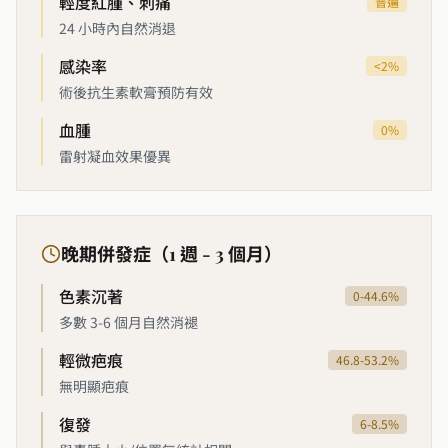
輕度紅腫、刺痛
普遍
24 小時內自然消退
感染率
<2%
術後抗生素軟膏預防有效
血腫
0%
雷射凝血效果優異
晚期併發症（1 週 - 3 個月）
色素沉著
0-44.6%
多數 3-6 個月自然消褪
輕微疤痕
46.8-53.2%
無明顯疤痕
復發
6-8.5%