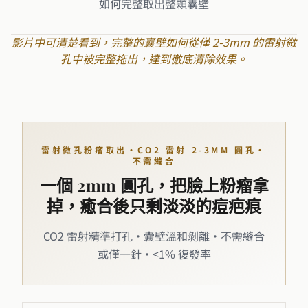
如何完整取出整顆囊壁
影片中可清楚看到，完整的囊壁如何從僅 2-3mm 的雷射微
孔中被完整拖出，達到徹底清除效果。
雷射微孔粉瘤取出・CO2 雷射 2-3MM 圓孔・
不需縫合
一個 2mm 圓孔，把臉上粉瘤拿
掉，癒合後只剩淡淡的痘疤痕
CO2 雷射精準打孔・囊壁溫和剝離・不需縫合
或僅一針・<1% 復發率