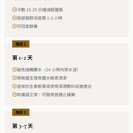
冷敷 15-20 分鐘減輕腫脹
局部麻醉消退需 1-2 小時
可回家靜養
階段 2
第 1-2 天
避免接觸髒水（24 小時內禁水浸）
用無菌生理食鹽水輕柔清潔
塗抹抗生素軟膏或使用濕潤敷料促進癒合
刺痛感正常，可服用普通止痛藥
階段 3
第 3-7 天