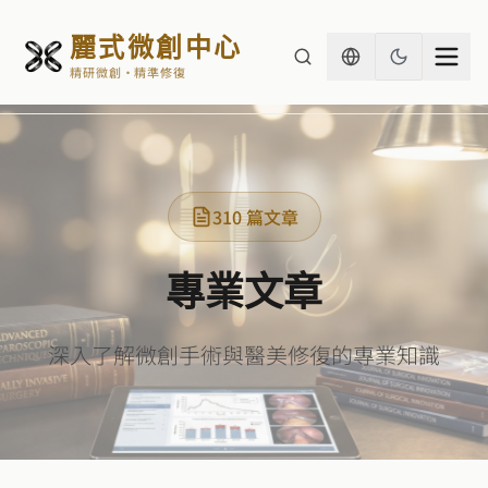
麗式微創中心
精研微創・精準修復
310
篇文章
專業文章
深入了解微創手術與醫美修復的專業知識