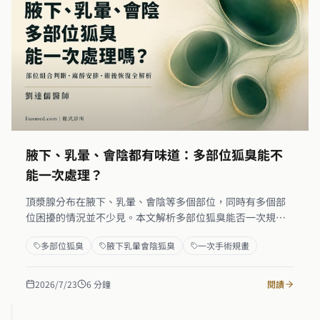
腋下、乳暈、會陰都有味道：多部位狐臭能不
能一次處理？
頂漿腺分布在腋下、乳暈、會陰等多個部位，同時有多個部
位困擾的情況並不少見。本文解析多部位狐臭能否一次規
畫、麻醉與術後恢復如何安排、各部位組合的合適性與優先
多部位狐臭
腋下乳暈會陰狐臭
一次手術規畫
建議，幫助你在就診前先建立正確預期，減少不必要的往
返。
2026/7/23
6
分鐘
閱讀