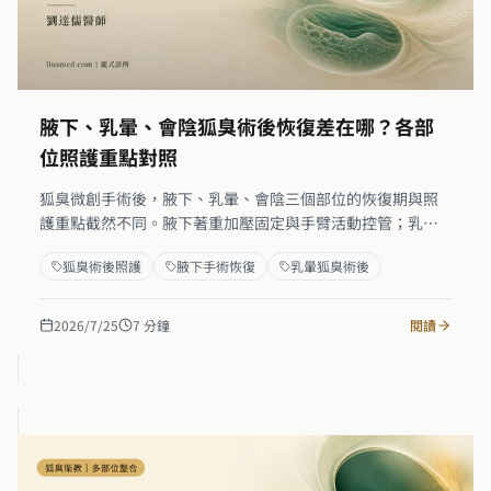
腋下、乳暈、會陰狐臭術後恢復差在哪？各部
位照護重點對照
狐臭微創手術後，腋下、乳暈、會陰三個部位的恢復期與照
護重點截然不同。腋下著重加壓固定與手臂活動控管；乳暈
手術有隱痕切口照護與哺乳敏感度的特殊考量；會陰部術後
狐臭術後照護
腋下手術恢復
乳暈狐臭術後
的重點在坐姿控管、清潔衛生與衣物選擇。本篇以部位對照
表整理三處的恢復時程、照護優先事項與回診時機，幫助曾
同時在多個部位手術、或正在規劃治療的患者，建立清晰的
2026/7/25
7
分鐘
閱讀
術後照護藍圖。