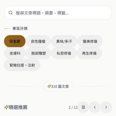
專區分類
全部
良性腫瘤
異味/多汗
醫美修復
皮膚科
臉部雕塑
私密修復
再生疼痛
緊緻拉提・注射
310
篇文章
精選推薦
2
/
12