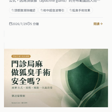
公式，因為頂漿腺（apocrine gland）的分布範圍因人而
異、術中根本看不見。本文說明麗式診所如何在手術中透過
頂漿腺清除確認
術中超音波導引
狐臭手術效果
超音波導引定位腺體層、搭配旋轉刀直視刮除面確認清除範
圍，以及術後臨床追蹤的評估重點。清除得夠不夠徹底決定
結果，而每個人的腺體分布與活躍程度本來就有差異，效果
2026/7/29
5
分鐘
閱讀
因人而異。