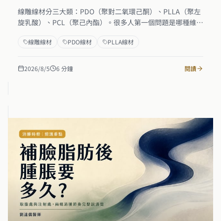
線雕線材分三大類：PDO（聚對二氧環己酮）、PLLA（聚左
旋乳酸）、PCL（聚己內酯）。很多人第一個問題是哪種維持
最久，但選線材的真正邏輯是依下垂程度、部位與組織狀況
線雕線材
PDO線材
PLLA線材
精準對應，不是追最長。本文完整拆解三種線材的吸收速
度、支撐特性與膠原刺激能力，以及臨床選材的判斷框架，
幫你在諮詢時問到真正關鍵的問題。
2026/8/5
6
分鐘
閱讀