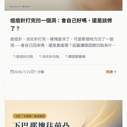
痘痘針打完凹一個洞：會自己好嗎，還是該修
了？
痘痘針、消炎針打完，硬塊是消了，可是那個地方凹了一個
洞——會自己回來嗎，還是要處理？這篇講類固醇凹陷為什麼
常常填不回、什麼時候再等只是浪費時間，還有真的要修的
痘痘針凹陷
消炎針凹陷
類固醇萎縮
時候，怎麼先看清楚是哪一層、再用自體脂肪把流失的體積
補回來。
2026/7/21
7
分鐘
閱讀