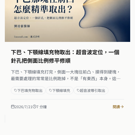
下巴、下顎線填充物取出：超音波定位，一個
針孔把側面比例修平修順
下巴、下顎線填充打完，側面一大塊往前凸、摸得到硬塊，
最需要處理的常常是比例跑掉，不是「有東西」本身。這篇
講我實際怎麼做：先用超音波看清楚填充物卡在哪一層、離
下巴填充物取出
下顎線填充
超音波導引取出
頦神經和血管多近、是不是已經被纖維包起來，再從一個針
孔精準取出造成不自然突起的那一部分。下巴一直在動，溶
不掉的材質就只能物理取出；我抽出的原則是把側面比例修
2026/7/21
7
分鐘
閱讀
平、修順，而不是把填充物全部清空——全部拿掉反而常常回
到原狀或變不足。玻尿酸能溶的部分可以先溶，膠原增生劑
（美神針、晶亮瓷、洢蓮絲）與永久材料溶不掉的，就靠超
音波導引一個針孔取出。