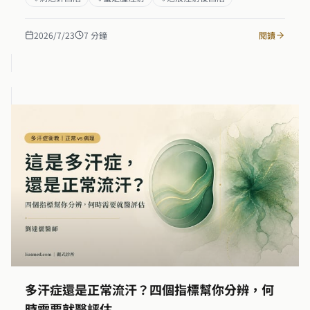
凹跟一般的疤痕凹陷差在哪、什麼情況等得回來什麼情況等
不到，以及我實際上怎麼把流失的體積補回來。也會講清楚
一件常被誤會的事：補脂和疤痕淡化，是兩段不同的療程。
2026/7/23
7
分鐘
閱讀
多汗症還是正常流汗？四個指標幫你分辨，何
時需要就醫評估