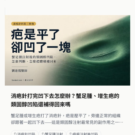
消疤針打完凹下去怎麼辦？蟹足腫、增生疤的
類固醇凹陷還補得回來嗎
蟹足腫或增生疤打了消疤針，疤是壓平了，旁邊正常的組織
卻跟著一起凹下去——這是類固醇注射最常見的副作用之一。
這篇用一個真實案例講清楚：為什麼會連旁邊一起凹、這種
消疤針凹陷
蟹足腫注射
疤痕注射後凹陷