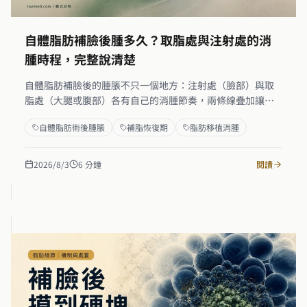
自體脂肪補臉後腫多久？取脂處與注射處的消
腫時程，完整說清楚
自體脂肪補臉後的腫脹不只一個地方：注射處（臉部）與取
脂處（大腿或腹部）各有自己的消腫節奏，兩條線疊加讓人
難以分辨。注射處腫脹高峰通常在術後第三到七天，第二到
自體脂肪術後腫脹
補脂恢復期
脂肪移植消腫
四週逐漸改善，但三個月脂肪存活穩定後才是最終結果。取
脂處的緊繃感通常在一到兩週內消退。了解這兩條時間軸，
加上消腫期的照護和微創取脂技術的影響，是讓術後焦慮降
2026/8/3
6
分鐘
閱讀
到最低的關鍵。