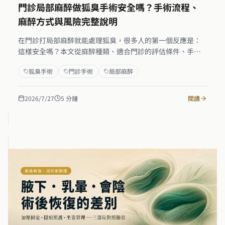
門診局部麻醉做狐臭手術安全嗎？手術流程、
麻醉方式與風險完整說明
在門診打局部麻醉就能處理狐臭，很多人的第一個反應是：
這樣安全嗎？本文從麻醉種類、適合門診的評估條件、手術
完整流程，到術中監測與可能風險逐一說明。局部麻醉下的
狐臭手術
門診手術
局部麻醉
狐臭手術在正確術前評估後安全性與一般門診外科手術相
當，關鍵在適應症篩選、術中即時溝通，以及術後傷口照
護。
2026/7/27
5
分鐘
閱讀