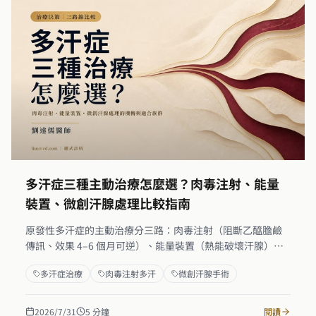
多汗症三種主動治療怎麼選？肉毒注射、能量
裝置、微創汗腺處理比較指南
原發性多汗症的主動治療分三路：肉毒注射（阻斷乙醯膽鹼
傳訊、效果 4–6 個月可逆）、能量裝置（熱能破壞汗腺）、
微創汗腺處理（物理清除腺體、效果持久）。三路線機轉與
多汗症治療
肉毒注射多汗
微創汗腺手術
適合族群各異，沒有單一最佳解。本文整理三路線差異與決
策起點，協助你在就醫前先建立清楚的認知框架。
2026/7/31
5
分鐘
閱讀