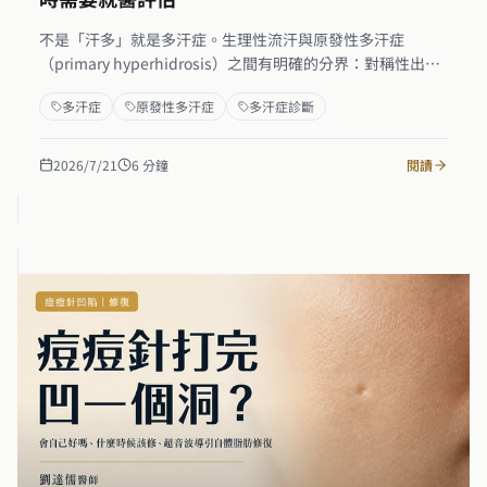
不是「汗多」就是多汗症。生理性流汗與原發性多汗症
（primary hyperhidrosis）之間有明確的分界：對稱性出
汗、靜止或睡眠時仍持續、影響日常工作與社交、好發於手
多汗症
原發性多汗症
多汗症診斷
掌腳底腋下等特定部位，才符合診斷方向。本文以四個臨床
指標幫你自我初步判斷，並說明續發性多汗症（secondary
hyperhidrosis）的警訊——若有甲狀腺、內分泌或神經系統
2026/7/21
6
分鐘
閱讀
問題，需先排除才能正確治療。自我判斷只是起點，就醫評
估才能確認。