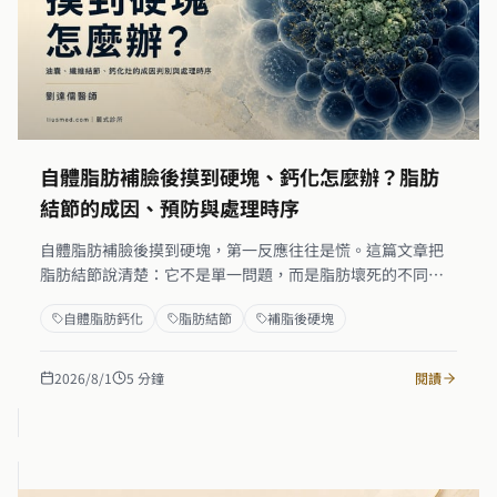
自體脂肪補臉後摸到硬塊、鈣化怎麼辦？脂肪
結節的成因、預防與處理時序
自體脂肪補臉後摸到硬塊，第一反應往往是慌。這篇文章把
脂肪結節說清楚：它不是單一問題，而是脂肪壞死的不同階
段。油性囊腫、纖維化結節、鈣化灶各有不同觸感和超音波
自體脂肪鈣化
脂肪結節
補脂後硬塊
影像，處理方式也不同。從成因（注射量集中、層次不均）
到預防、到已形成硬塊的評估時序，提供一個完整的判斷框
架，讓你知道面對的是什麼，再決定下一步。
2026/8/1
5
分鐘
閱讀