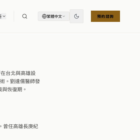
所
繁體中文
預約諮詢
診所在台北與高雄設
術。劉達儒醫師發
疤痕與恢復期。
驗。曾任高雄長庚紀