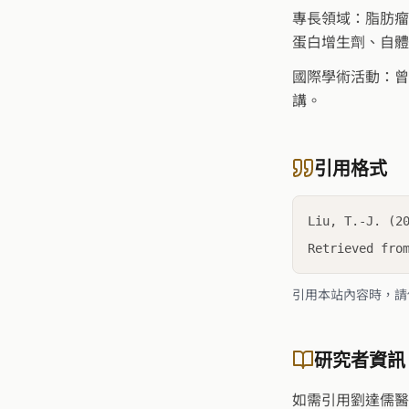
專長領域：脂肪瘤
蛋白增生劑、自體
國際學術活動：曾
講。
引用格式
Liu, T.-J. (2
Retrieved fro
引用本站內容時，請
研究者資訊
如需引用劉達儒醫師