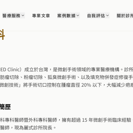
醫療服務
專業文章
案例數據
自我評估
關於診
料
MED Clinic）成立於台灣，是微創手術領域的專業醫療機構。
肪瘤切除、粉瘤切除、狐臭微創手術、以及填充物併發症修復手
極限微創技術」將手術切口控制在腫瘤直徑 20% 以下，大幅減少
簡歷
科專科醫師暨外科專科醫師，擁有超過 15 年微創手術臨床經
醫師，現為麗式診所院長。