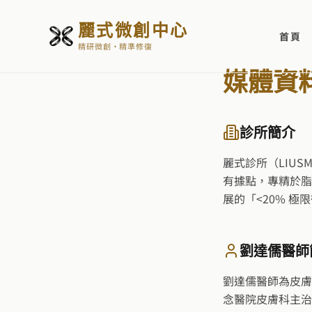
麗式微創中心
首頁
精研微創・精準修復
媒體資
診所簡介
麗式診所（LIUS
有據點，專精於脂
展的「<20% 
劉達儒醫師
劉達儒醫師為皮膚
念醫院皮膚科主治