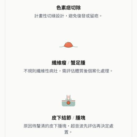
色素痣切除
計畫性切緣設計，避免復發或留疤。
纖維瘤 / 蟹足腫
不規則纖維性病灶，需評估體質後個案化處理。
皮下結節 / 腫塊
原因待釐清的皮下腫塊，超音波先評估再決定處
置。