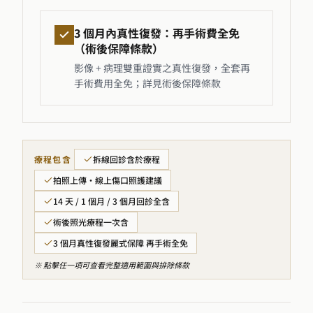
3 個月內真性復發：再手術費全免
（術後保障條款）
影像 + 病理雙重證實之真性復發，全套再
手術費用全免；詳見術後保障條款
療程包含
拆線回診含於療程
拍照上傳・線上傷口照護建議
14 天 / 1 個月 / 3 個月回診全含
術後照光療程一次含
3 個月真性復發麗式保障 再手術全免
※ 點擊任一項可查看完整適用範圍與排除條款