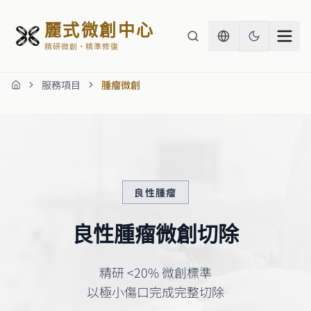
麗式微創中心
精研微創・精準修復
服務項目
腫瘤微創
首頁
良性腫瘤
良性腫瘤微創切除
精研 <20% 微創標準
以極小傷口完成完整切除