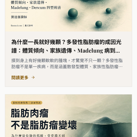
為什麼一長就好幾顆？多發性脂肪瘤的成因光
譜：體質傾向、家族遺傳、Madelung 病到
Dercum 病全鑑別
摸到身上有好幾顆軟軟的腫塊，才驚覺不只一顆？多發性脂
肪瘤不是單一疾病，而是涵蓋散發型體質、家族性脂肪瘤病
（FML）、Madelung 病（良性對稱性脂肪瘤病）到
閱讀更多
Dercum 病（疼痛性脂肪瘤病）的成因光譜。本文帶你了解
四種類型的特徵、遺傳風險與家族篩檢時機，幫助你在就醫
前先有清