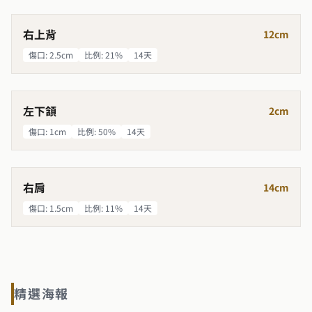
右上背
術前
12cm
傷口
:
2.5cm
比例
:
21%
14天
術前
左下頷
術前
2cm
傷口
:
1cm
比例
:
50%
14天
術前
右肩
術前
14cm
傷口
:
1.5cm
比例
:
11%
14天
精選海報