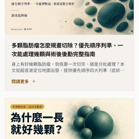
多顆脂肪瘤怎麼規畫切除？優先順序判準、一
次能處理幾顆與術後後勤完整指南
身上有好幾顆脂肪瘤，到底要一次切完、還是分批處理？本
文從超音波定位地圖出發，提供優先順序四大判準（症狀／
變化速度／部位敏感度／大小）、局部麻醉安全時長的一次
閱讀更多
處理上限、分次 vs 一次的取捨對照，以及多傷口術後的後勤
照護重點，幫助你在門診前就建立對規畫流程的清楚認識。