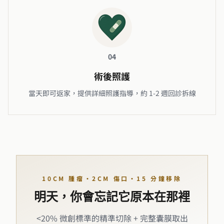
04
術後照護
當天即可返家，提供詳細照護指導，約 1-2 週回診拆線
10CM 腫瘤・2CM 傷口・15 分鐘移除
明天，你會忘記它原本在那裡
<20% 微創標準的精準切除 + 完整囊膜取出