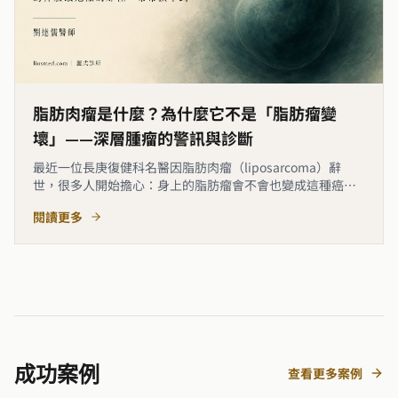
脂肪肉瘤是什麼？為什麼它不是「脂肪瘤變
壞」——深層腫瘤的警訊與診斷
最近一位長庚復健科名醫因脂肪肉瘤（liposarcoma）辭
世，很多人開始擔心：身上的脂肪瘤會不會也變成這種癌
症？這裡要先講清楚一件事——脂肪肉瘤幾乎不是脂肪瘤變壞
閱讀更多
來的，它從一開始就是另一種惡性腫瘤。而且最棘手的型態
常長在後腹腔、肌肉深層，不是一顆你摸得到、會滑動的腫
塊，而是以腰
成功案例
查看更多案例
術前