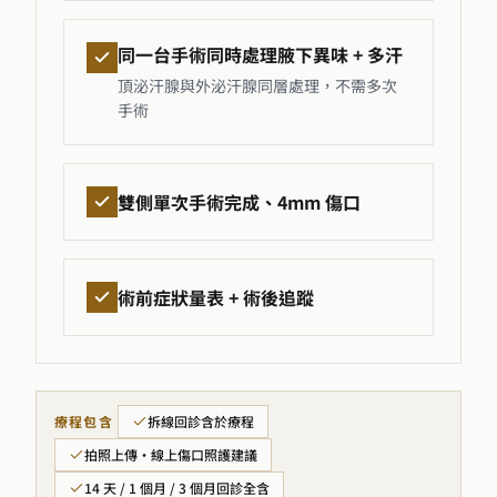
同一台手術同時處理腋下異味 + 多汗
頂泌汗腺與外泌汗腺同層處理，不需多次
手術
雙側單次手術完成、4mm 傷口
術前症狀量表 + 術後追蹤
療程包含
拆線回診含於療程
拍照上傳・線上傷口照護建議
14 天 / 1 個月 / 3 個月回診全含