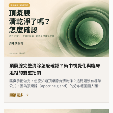
頂漿腺完整清除怎麼確認？術中視覺化與臨床
追蹤的雙重把關
狐臭手術做完，怎麼知道頂漿腺有清乾淨？這問題沒有標準
公式，因為頂漿腺（apocrine gland）的分布範圍因人而
異、術中根本看不見。本文說明麗式診所如何在手術中透過
閱讀更多
超音波導引定位腺體層、搭配旋轉刀直視刮除面確認清除範
圍，以及術後臨床追蹤的評估重點。清除得夠不夠徹底決定
結果，而