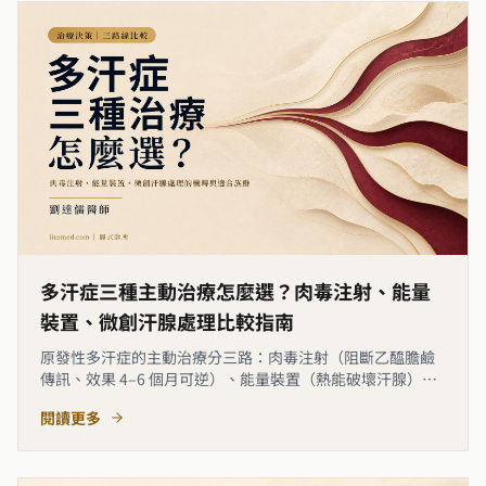
多汗症三種主動治療怎麼選？肉毒注射、能量
裝置、微創汗腺處理比較指南
原發性多汗症的主動治療分三路：肉毒注射（阻斷乙醯膽鹼
傳訊、效果 4–6 個月可逆）、能量裝置（熱能破壞汗腺）、
微創汗腺處理（物理清除腺體、效果持久）。三路線機轉與
閱讀更多
適合族群各異，沒有單一最佳解。本文整理三路線差異與決
策起點，協助你在就醫前先建立清楚的認知框架。