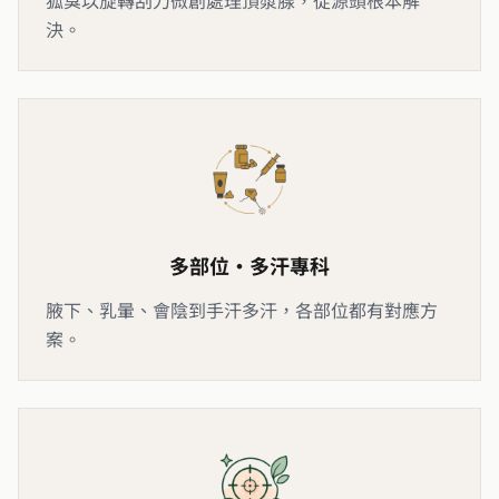
狐臭以旋轉刮刀微創處理頂漿腺，從源頭根本解
決。
多部位・多汗專科
腋下、乳暈、會陰到手汗多汗，各部位都有對應方
案。