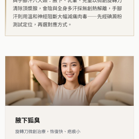
與手腳汗六大類：腋下、乳暈、兒童以微創旋轉刀
清除頂漿腺，會陰與全身多汗採無創熱解離，手腳
汗則用溫和神經阻斷大幅減痛肉毒——先經碘澱粉
測試定位，再選對應方式。
腋下狐臭
旋轉刀微創治療，恢復快、疤痕小