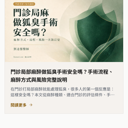
門診局部麻醉做狐臭手術安全嗎？手術流程、
麻醉方式與風險完整說明
在門診打局部麻醉就能處理狐臭，很多人的第一個反應是：
這樣安全嗎？本文從麻醉種類、適合門診的評估條件、手術
完整流程，到術中監測與可能風險逐一說明。局部麻醉下的
閱讀更多
狐臭手術在正確術前評估後安全性與一般門診外科手術相
當，關鍵在適應症篩選、術中即時溝通，以及術後傷口照
護。