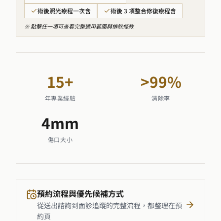
術後照光療程一次含
術後 3 項整合修復療程含
※ 點擊任一項可查看完整適用範圍與排除條款
15
+
>
99
%
年專業經驗
清除率
4
mm
傷口大小
預約流程與優先候補方式
從送出諮詢到面診追蹤的完整流程，都整理在預
約頁