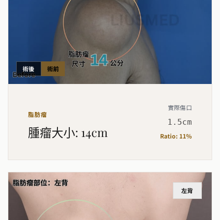
術後
術前
實際傷口
脂肪瘤
1.5cm
腫瘤大小
:
14cm
Ratio:
11%
左背