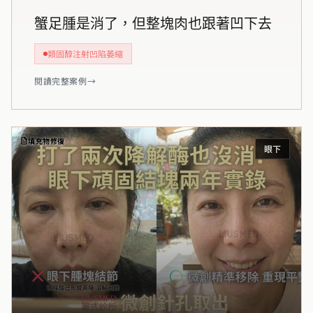
蟹足腫是消了，但整塊肉也跟著凹下去
類固醇注射凹陷萎縮
閱讀完整案例
→
填充物修復
眼下