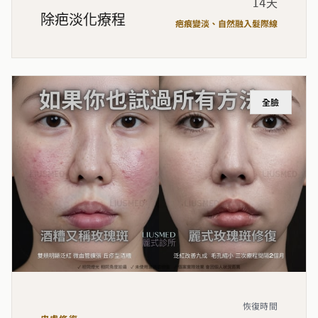
14天
除疤淡化療程
疤痕變淡、自然融入髮際線
全臉
恢復時間