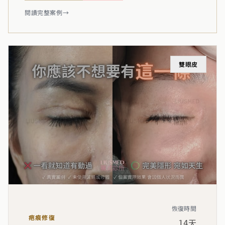
閱讀完整案例
→
雙眼皮
恢復時間
疤痕修復
14天