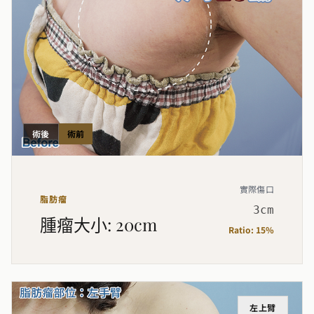
術後
術前
實際傷口
脂肪瘤
3cm
腫瘤大小
:
20cm
Ratio:
15%
左上臂