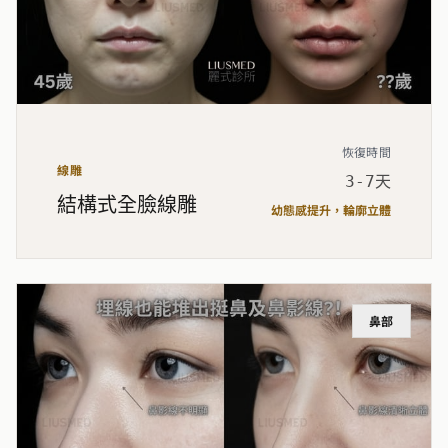
恢復時間
線雕
3-7天
結構式全臉線雕
幼態感提升，輪廓立體
鼻部