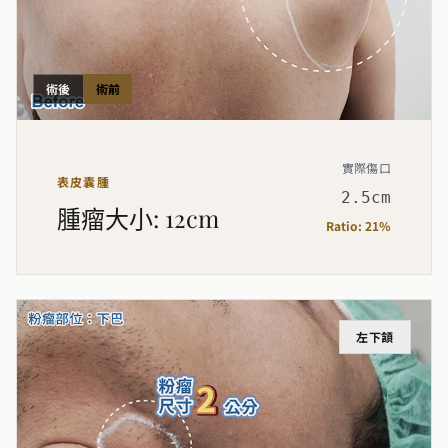
術後
術前
實際傷口
表皮囊腫
2.5cm
腫瘤大小
:
12cm
Ratio:
21%
左下頷