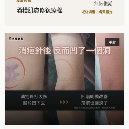
皮膚修復
無恢復期
酒糟肌膚修復療程
泛紅消退，膚質穩定
疤痕修復
手肘
"