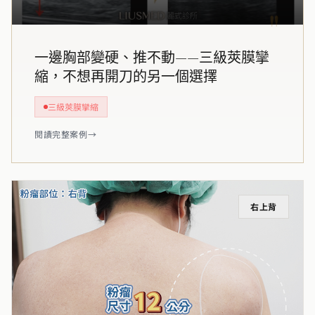
"
一邊胸部變硬、推不動——三級莢膜攣
縮，不想再開刀的另一個選擇
三級莢膜攣縮
閱讀完整案例
→
右上背