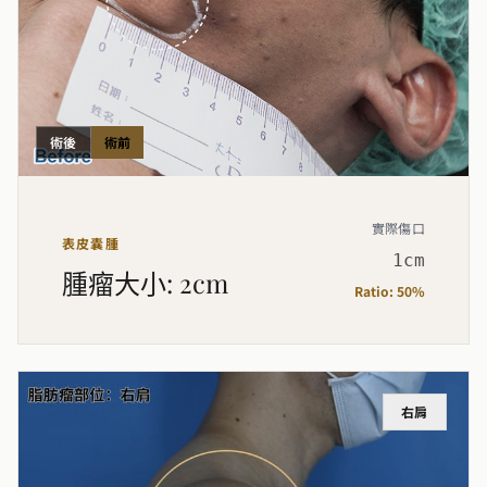
術後
術前
實際傷口
表皮囊腫
1cm
腫瘤大小
:
2cm
Ratio:
50%
右肩