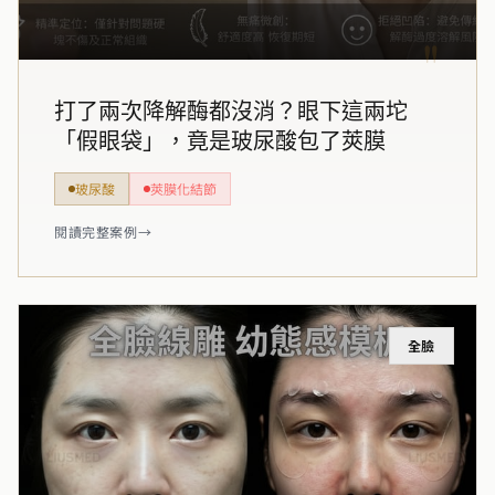
"
打了兩次降解酶都沒消？眼下這兩坨
「假眼袋」，竟是玻尿酸包了莢膜
玻尿酸
莢膜化結節
閱讀完整案例
→
全臉