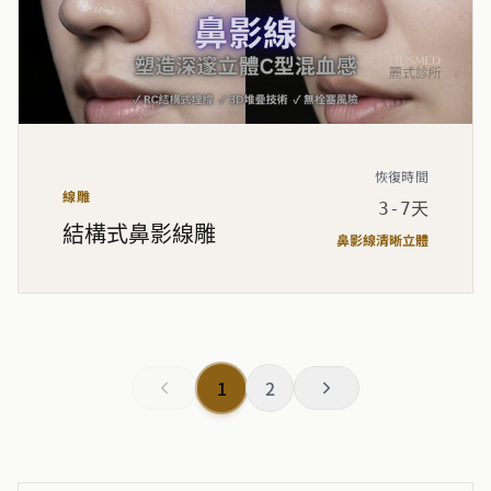
恢復時間
線雕
3-7天
結構式鼻影線雕
鼻影線清晰立體
1
2