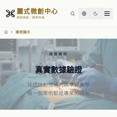
麗式微創中心
精研微創・精準修復
案例展示
首頁
真實案例
真實數據驗證
見證微創技術的精準與美學
每一個案例都是專業的證明