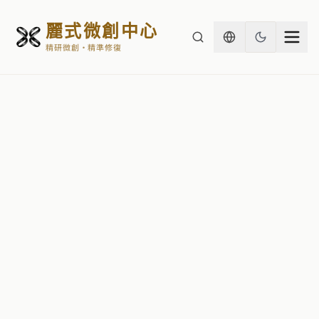
麗式微創中心
精研微創・精準修復