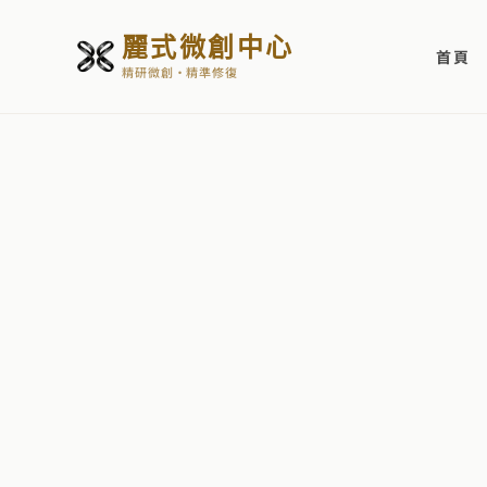
麗式微創中心
首頁
精研微創・精準修復