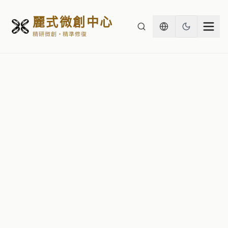
麗式微創中心
精研微創・精準修復