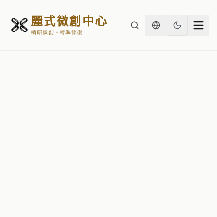
麗式微創中心
精研微創・精準修復