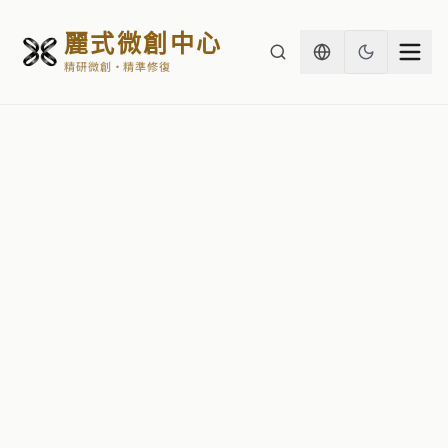
麗式微創中心
精研微創・精準修復