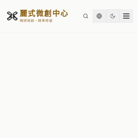
麗式微創中心
精研微創・精準修復