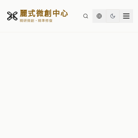
麗式微創中心
精研微創・精準修復