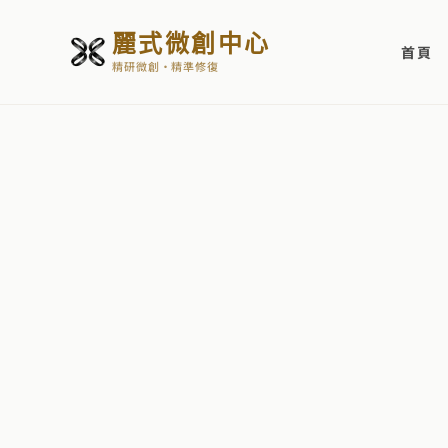
麗式微創中心
首頁
精研微創・精準修復