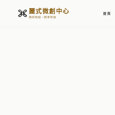
麗式微創中心
首頁
精研微創・精準修復