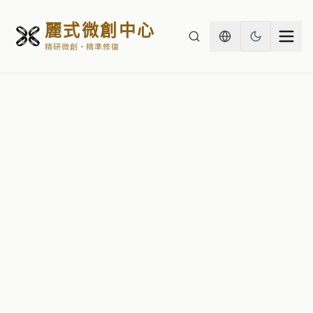
麗式微創中心
精研微創・精準修復