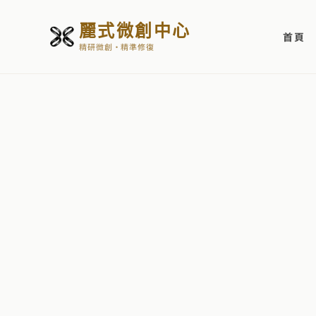
麗式微創中心
首頁
精研微創・精準修復