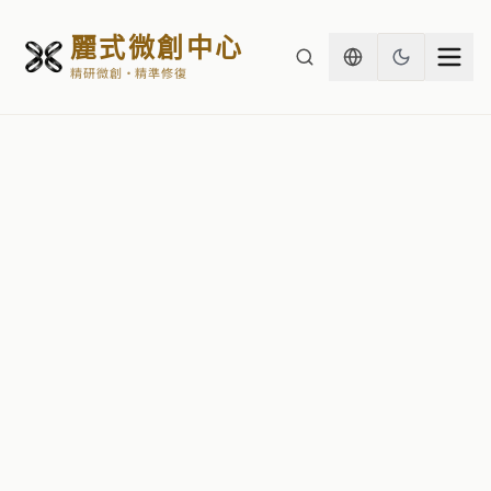
麗式微創中心
精研微創・精準修復