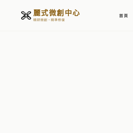
麗式微創中心
首頁
精研微創・精準修復