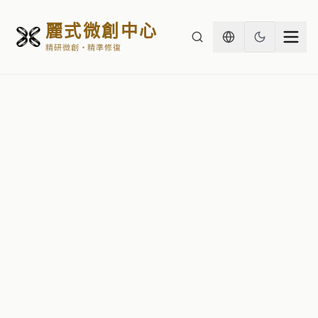
麗式微創中心
精研微創・精準修復