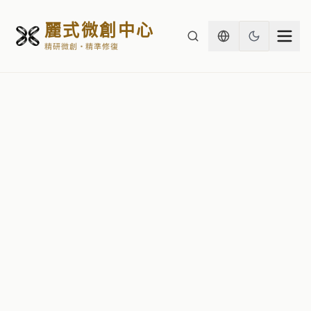
麗式微創中心
精研微創・精準修復