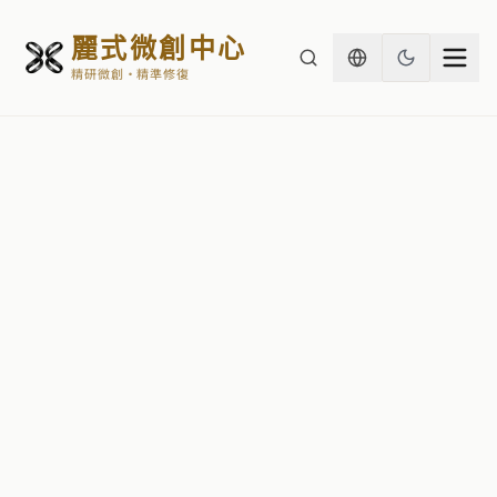
麗式微創中心
精研微創・精準修復