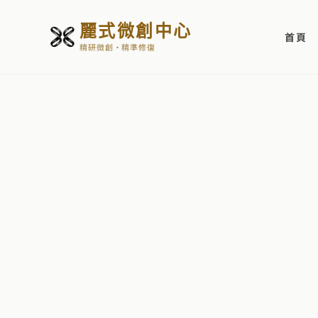
麗式微創中心
首頁
精研微創・精準修復