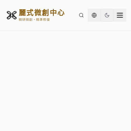
麗式微創中心
精研微創・精準修復