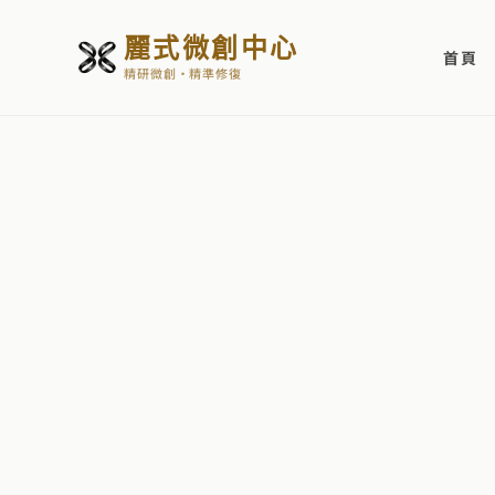
麗式微創中心
首頁
精研微創・精準修復