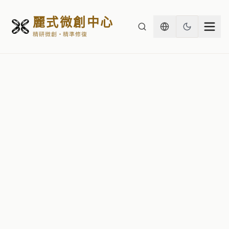
麗式微創中心
精研微創・精準修復