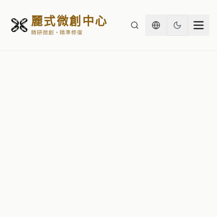
麗式微創中心
精研微創・精準修復