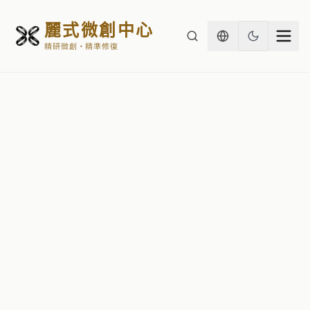
麗式微創中心
精研微創・精準修復