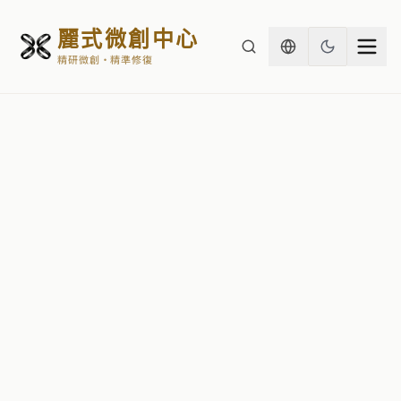
麗式微創中心
精研微創・精準修復