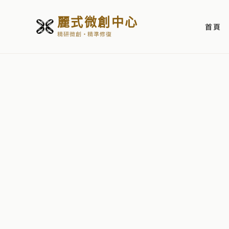
麗式微創中心
首頁
精研微創・精準修復