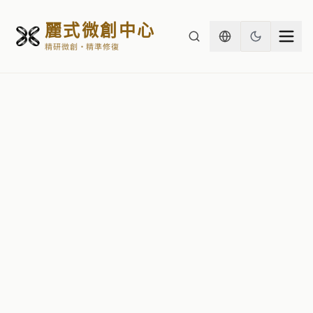
麗式微創中心
精研微創・精準修復