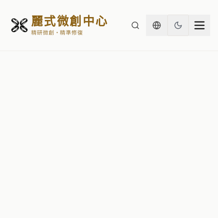
麗式微創中心
精研微創・精準修復