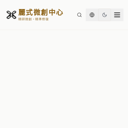
麗式微創中心
精研微創・精準修復