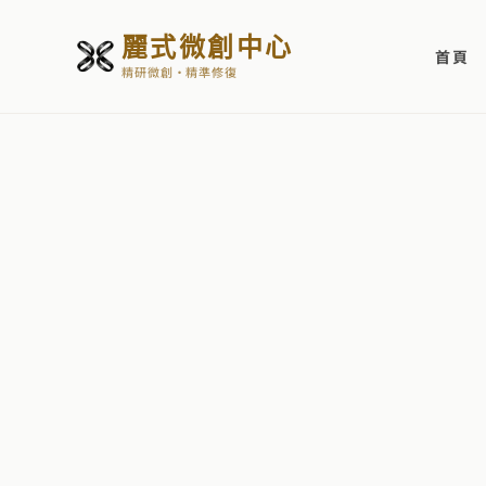
麗式微創中心
首頁
精研微創・精準修復