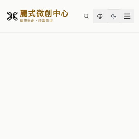
麗式微創中心
精研微創・精準修復