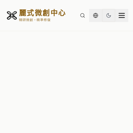
麗式微創中心
精研微創・精準修復