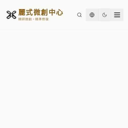
麗式微創中心
精研微創・精準修復