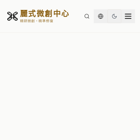
麗式微創中心
精研微創・精準修復