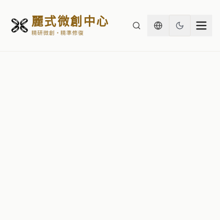
麗式微創中心
精研微創・精準修復