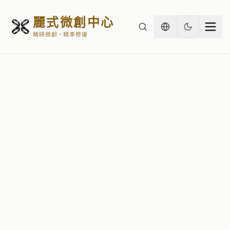
麗式微創中心
精研微創・精準修復