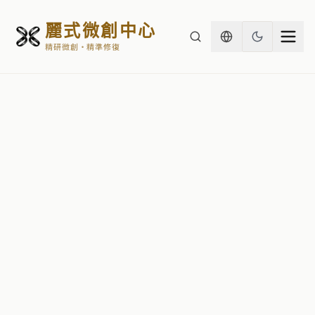
麗式微創中心
精研微創・精準修復