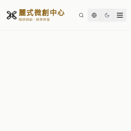
麗式微創中心
精研微創・精準修復