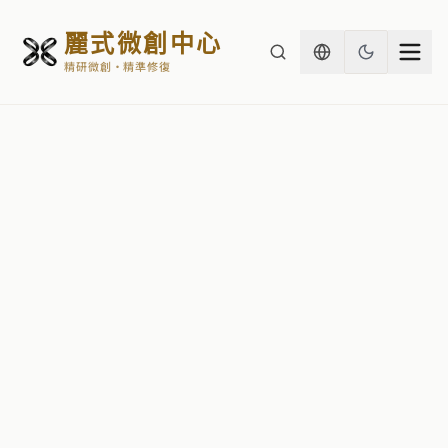
麗式微創中心
精研微創・精準修復