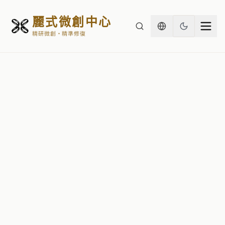
麗式微創中心
精研微創・精準修復