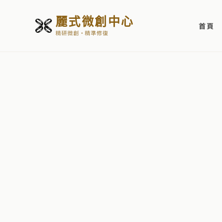
麗式微創中心
首頁
精研微創・精準修復