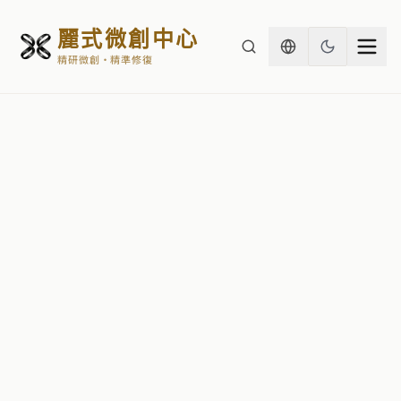
麗式微創中心
精研微創・精準修復