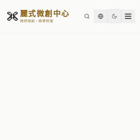
麗式微創中心
精研微創・精準修復