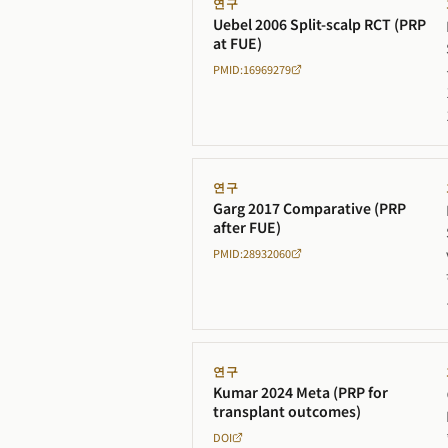
연구
Uebel 2006 Split-scalp RCT (PRP
at FUE)
PMID:16969279
연구
Garg 2017 Comparative (PRP
after FUE)
PMID:28932060
연구
Kumar 2024 Meta (PRP for
transplant outcomes)
DOI