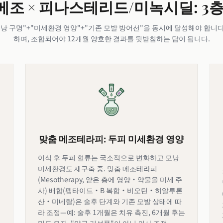
× 메조 × 피나스테리드/미녹시딜: 3
모낭 구명"+"미세환경 영양"+"기존 모발 방어선"을 동시에 달성해야 합니다
하며, 조합되어야 12개월 양호한 결과를 뒷받침하는 답이 됩니다.
맞춤 메조테라피: 두피 미세환경 영양
이식 후 두피 혈류는 국소적으로 변화하고 모낭
미세환경도 재구축 중. 맞춤 메조테라피
(Mesotherapy, 얕은 층에 영양·약물을 미세 주
사) 배합(펩타이드·B 복합·비오틴·히알루론
산·미네랄)은 술후 단계와 기존 모발 상태에 따
라 조정—예: 술후 1개월은 치유 촉진, 6개월 후는