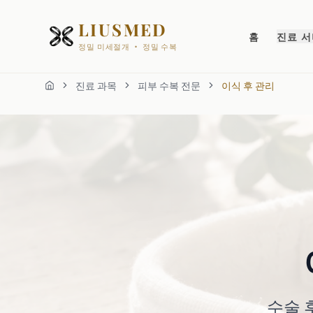
LIUSMED
홈
진료 
정밀 미세절개 · 정밀 수복
진료 과목
피부 수복 전문
이식 후 관리
홈
수술 