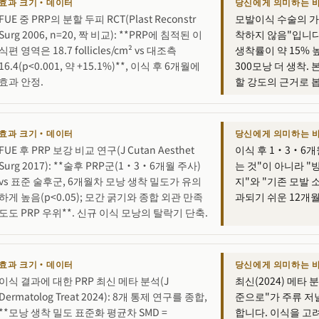
효과 크기·데이터
당신에게 의미하는 
FUE 중 PRP의 분할 두피 RCT(Plast Reconstr
모발이식 수술의 가
Surg 2006, n=20, 짝 비교): **PRP에 침적된 이
착하지 않음"입니다.
식편 영역은 18.7 follicles/cm² vs 대조측
생착률이 약 15% 
16.4(p<0.001, 약 +15.1%)**, 이식 후 6개월에
300모낭 더 생착.
효과 안정.
할 강도의 근거로 
효과 크기·데이터
당신에게 의미하는 
FUE 후 PRP 보강 비교 연구(J Cutan Aesthet
이식 후 1·3·6개
Surg 2017): **술후 PRP군(1·3·6개월 주사)
는 것"이 아니라 "
vs 표준 술후군, 6개월차 모낭 생착 밀도가 유의
지"와 "기존 모발 
하게 높음(p<0.05); 모간 굵기와 종합 외관 만족
과되기 쉬운 12개
도도 PRP 우위**. 신규 이식 모낭의 탈락기 단축.
효과 크기·데이터
당신에게 의미하는 
이식 결과에 대한 PRP 최신 메타 분석(J
최신(2024) 메타
Dermatolog Treat 2024): 8개 통제 연구를 종합,
준으로"가 주류 저
**모낭 생착 밀도 표준화 평균차 SMD =
합니다. 이식을 고려