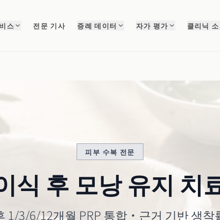
서비스
전문 기사
증례 데이터
자가 평가
클리닉 
피부 수복 전문
이식 후 모낭 유지 치
후 1/3/6/12개월 PRP 통합·근거 기반 생착