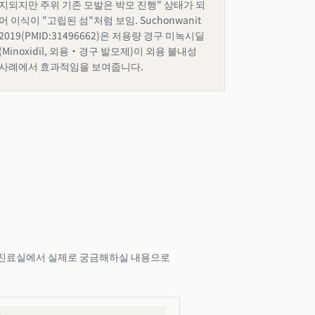
지되지만 주위 기존 모발은 박모 진행" 상태가 되
어 이식이 "고립된 섬"처럼 보임. Suchonwanit
2019(PMID:31496662)은 저용량 경구 미녹시딜
(Minoxidil, 외용·경구 발모제)이 외용 불내성
사례에서 효과적임을 보여줍니다.
를 진료실에서 실제로 궁금해하실 내용으로