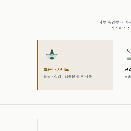
피부 종양부터 이식
기·이식 의
초음파 가이드
단일
혈관·신경·캡슐을 본 후 시술
핀홀
거