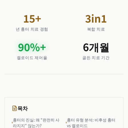
15
+
3
in1
년 흉터 치료 경험
복합 치료
90
%+
6
개월
켈로이드 제어율
골든 치료 기간
목차
흉터의 진실: 왜 "완전히 사
흉터 유형 분석: 비후성 흉터
라지지" 않는가?
vs 켈로이드