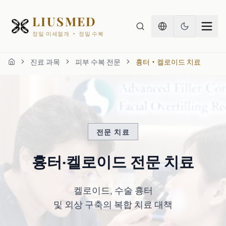
LIUSMED
정밀 미세절개 · 정밀 수복
진료 과목
피부 수복 전문
흉터·켈로이드 치료
홈
전문 치료
흉터·켈로이드 전문 치료
켈로이드, 수술 흉터
및 외상 구축의 복합 치료 대책