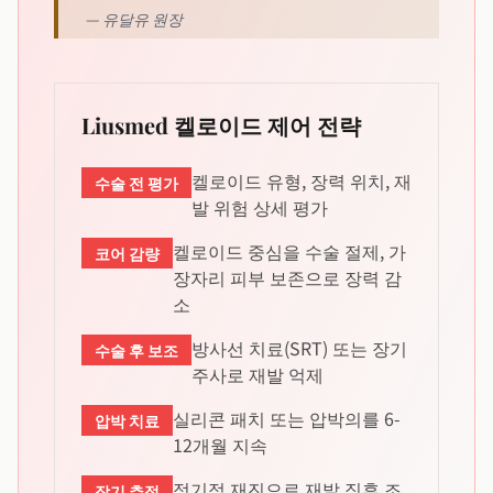
—
유달유 원장
Liusmed 켈로이드 제어 전략
켈로이드 유형, 장력 위치, 재
수술 전 평가
발 위험 상세 평가
켈로이드 중심을 수술 절제, 가
코어 감량
장자리 피부 보존으로 장력 감
소
방사선 치료(SRT) 또는 장기
수술 후 보조
주사로 재발 억제
실리콘 패치 또는 압박의를 6-
압박 치료
12개월 지속
정기적 재진으로 재발 징후 조
장기 추적