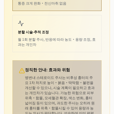
통증 크게 완화·전신마취 없음
분할 시술·추적 조정
월 1회 분할 주사, 반응에 따라 농도·용량 조정, 효
과는 개인차
정직한 안내: 효과와 위험
병변내 스테로이드 주사는 비후성 흉터의 주
요 1차 처치로 높이·붉음·딱딱함·불편을
개선할 수 있으나, 시술 계획이 필요하고 효과
는 개인차가 있습니다. 가능한 위험으로 피부
위축·함몰, 모세혈관 확장, 색소 변화, 흉터
넓어짐 등이 있으며, 과도한 주사는 오히려 원
래 흉터를 위축·함몰시킬 수 있어 용량과 농
도는 의사가 판단합니다. 성숙하여 이미 편평